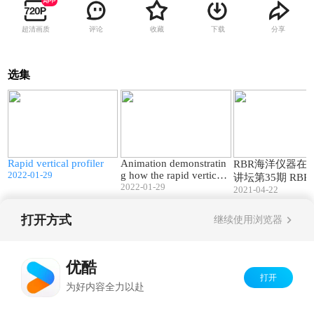
超清画质
评论
收藏
下载
分享
选集
00:32
00:06
Rapid vertical profiler
Animation demonstratin
RBR海洋仪器在
2022-01-29
g how the rapid vertical
讲坛第35期 RBRqu
profiler continually samp
2022-01-29
2021-04-22
Q|plus新品发布会 
les
04-21
打开方式
继续使用浏览器
Copyright©
2026
优酷 youku.com
版权所有
京ICP备06050721号-1
优酷
打开
为好内容全力以赴