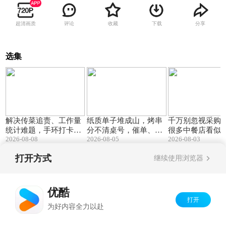
超清画质
评论
收藏
下载
分享
选集
00:25
00:51
解决传菜追责、工作量
纸质单子堆成山，烤串
千万别忽视采购
统计难题，手环打卡
分不清桌号，催单、漏
很多中餐店看似
2026-08-08
2026-08-05
2026-08-03
+菜品扫码
单、出餐堵车天天上演
火，利润却被灰色
打开方式
继续使用浏览器
Copyright©
2026
优酷 youku.com
版权所有
京ICP备06050721号-1
优酷
打开
为好内容全力以赴