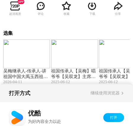
超清画质
评论
收藏
下载
分享
选集
12:39
02:23
吴梅继承人-传承人-讲
祖国传承人【吴梅】唱
祖国传承人【吴
祖国中国大禹玉西祖先
爷爷【吴双龙】主席20
爷爷【吴双龙】主
2026-04-11
25-6.
2025-06-12
25-6.
2025-06-12
历史文化2026.4.11
打开方式
继续使用浏览器
Copyright©
2026
优酷 youku.com
版权所有
京ICP备06050721号-1
优酷
打开
为好内容全力以赴