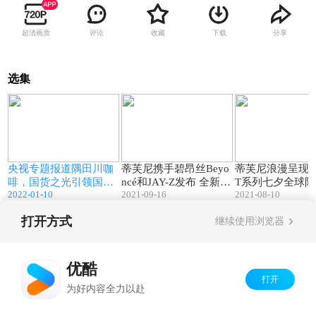
超清画质
评论
收藏
下载
分享
选集
5
01:18
01:30
全
央视专题报道隅田川咖
蒂芙尼携手碧昂丝Beyo
蒂芙尼浪漫呈现Tif
啡，国货之光引领国民
ncé和JAY-Z发布 全新品
T系列七夕全球
2022-01-10
2021-09-16
2021-08-10
h
消费观
牌广告影片“爱是一切”
大
打开方式
继续使用浏览器
Copyright©
2026
优酷 youku.com
版权所有
京ICP备06050721号-1
优酷
打开
为好内容全力以赴