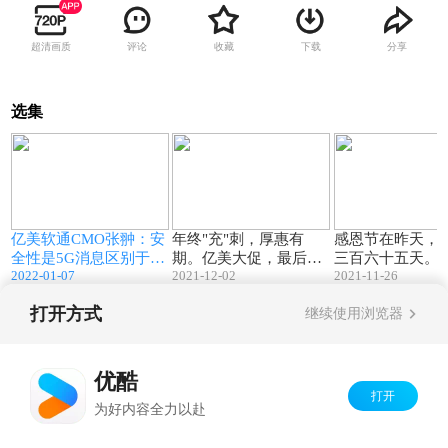
超清画质
评论
收藏
下载
分享
选集
9
06:40
00:22
亿美软通CMO张翀：安
年终"充"刺，厚惠有
感恩节在昨天，
全性是5G消息区别于其
期。亿美大促，最后30
三百六十五天。
2022-01-07
2021-12-02
2021-11-26
他OTT关键优势
天！
行，美好常在。
打开方式
继续使用浏览器
Copyright©
2026
优酷 youku.com
版权所有
京ICP备06050721号-1
优酷
打开
为好内容全力以赴