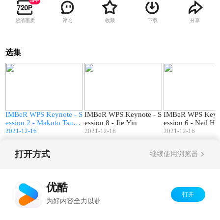
超清画质
评论
收藏
下载
分享
选集
3
28:35
22:50
IMBeR WPS Keynote - S
IMBeR WPS Keynote - S
IMBeR WPS Keyno
ession 2 - Makoto Tsuchi
ession 8 - Jie Yin
ession 6 - Ne
ya
2021-12-16
2021-12-16
2021-12-16
打开方式
继续使用浏览器
Copyright©
2026
优酷 youku.com
版权所有
京ICP备06050721号-1
优酷
打开
为好内容全力以赴