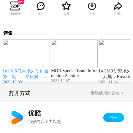
超清画质
评论
收藏
下载
分享
选集
4
61:00
45:00
MOR Special Issue Infor
第
IACMR教学系列研讨会
IACMR研究系
mation Session
c
第二期——岳庆媛：Ho
十八期：Breaking
2021-12-07
c
w to Teach Critical Thin
2021-12-09
2021-11-24
nizational Sil
k
king in Business Manage
教授，清华大学
ment
打开方式
继续使用浏览器
Copyright©
2026
优酷 youku.com
版权所有
京ICP备06050721号-1
优酷
打开
为好内容全力以赴