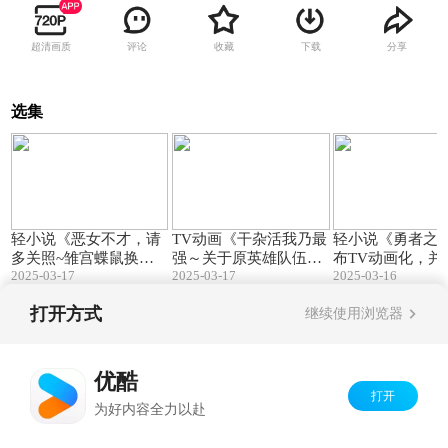
超清画质
评论
收藏
下载
分享
选集
00:35
01:56
轻小说《恶女不才，请
TV动画《干杂活我乃最
轻小说《勇者之
多关照~雏宫蝶鼠换身
强～关于原英雄队伍的
布TV动画化，并
2025-03-17
2025-03-17
2025-03-16
传~》宣布TV动画化，
杂役人员，实际上除了
报PV
并公开先导PV
战斗能力外全是SSS的
打开方式
继续使用浏览器
故事～》公开第二弹P
V，将于2025年4月6日
Copyright©
2026
优酷 youku.com
版权所有
开播
京ICP备06050721号-1
优酷
打开
为好内容全力以赴