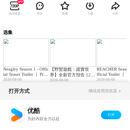
超清画质
评论
收藏
下载
分享
选集
01:23
03:05
Neagley Season 1 - Offic
REACHER Season
【野蠻遊戲：虛實世
ial Teaser Trailer ｜ Prim
fficial Trailer ｜ 
界】全新官方預告 12.2
e Video
2026-08-06
deo
2026-08-06
2026-08-06
3 (三) 聖誕跨年娛樂首
選
打开方式
继续使用浏览器
Copyright©
2026
优酷 youku.com
版权所有
京ICP备06050721号-1
优酷
打开
为好内容全力以赴