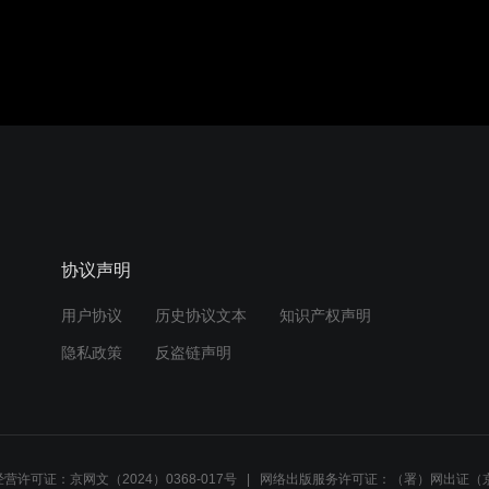
协议声明
用户协议
历史协议文本
知识产权声明
隐私政策
反盗链声明
营许可证：京网文（2024）0368-017号
网络出版服务许可证：（署）网出证（京