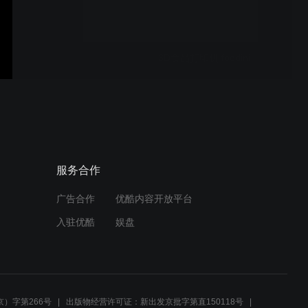
3D食品打印机 foodini
prototipo
服务合作
广告合作
优酷内容开放平台
VIDEO0025
入驻优酷
娱盘
VIDEO0026
）字第266号
出版物经营许可证：新出发京批字第直150118号