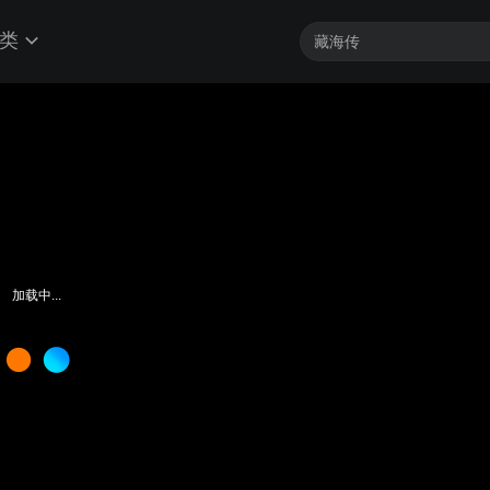
类
加载中...