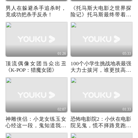
男人在躲避杀手追杀时，
《托马斯大电影之世界探
竟成功把杀手反杀！
险记》托马斯最终带着妮
娅回到了多多岛4
01:26
05:33
顶流偶像女团当众出丑
100个小学生挑战地表最强
《K-POP：猎魔女团》
大力士拔河，谁更技高一
筹呢
02:07
01:33
神雕侠侣：小龙女练玉女
恐怖电影院2：小伙在电影
心经这一段，鬼知道我看
院见鬼，慌不择路竟跑进
了多少遍3
电梯