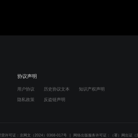
协议声明
用户协议
历史协议文本
知识产权声明
隐私政策
反盗链声明
营许可证：京网文（2024）0368-017号
网络出版服务许可证：（署）网出证（京