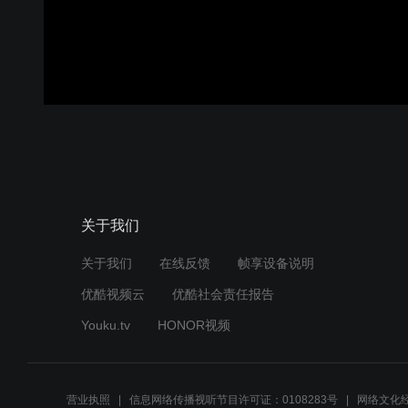
关于我们
关于我们
在线反馈
帧享设备说明
优酷视频云
优酷社会责任报告
Youku.tv
HONOR视频
营业执照
信息网络传播视听节目许可证：0108283号
网络文化经