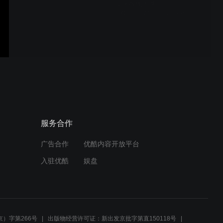
宾汉姆顿大学｜
EXCELERATE活动庆祝
宾汉姆顿大学｜春日游玩会
（Spring Fling)
宾汉姆顿大学｜那些校友们
服务合作
制作的影视节目
广告合作
优酷内容开放平台
入驻优酷
娱盘
教师关注｜Decker护理学院
教授Ann Fronczek
）字第266号
出版物经营许可证：新出发京批字第直150118号