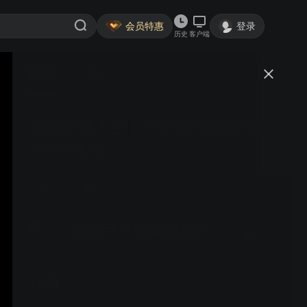
会员特惠
登录
历史
客户端
视频
讨论
宾汉姆顿大学｜在Binghamton学
到的那些事
优酷用户1646219497578861
关注
42粉丝
视频