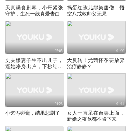
天真误食剧毒，小哥紧张
捣蛋红孩儿绑架唐僧，悟
守护，生死一线真爱告白
空八戒救师父无果
07:05
01:00
丈夫嫌妻子生不出儿子，
大反转！尤茜怀孕要放弃
逼她净身出户，下秒结局
治疗静静？
意外
01:28
01:14
小乞丐碰瓷，结果悲剧了
女人一直呆在台架上面，
新婚之夜竟都不肯下来