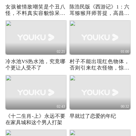
女孩被情敌嘲笑是个丑八
陈浩民版《西游记》1：六
怪，不料真实容貌惊呆众
耳猕猴拜师菩提，高昌国
人！
悟空降妖
02:21
01:00
冷水池VS热水池，究竟哪
村子不能出现红色物体，
个更让人受不了
否则引来红衣怪物，惊悚
恐怖电影
02:43
00:32
《十二生肖-上》永远不要
早就过了恋爱的年纪
在家具城和这个男人打架