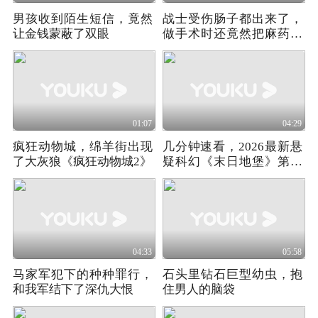
男孩收到陌生短信，竟然
战士受伤肠子都出来了，
让金钱蒙蔽了双眼
做手术时还竟然把麻药让
给了小女孩！
01:07
04:29
疯狂动物城，绵羊街出现
几分钟速看，2026最新悬
了大灰狼《疯狂动物城2》
疑科幻《末日地堡》第三
季05集
04:33
05:58
马家军犯下的种种罪行，
石头里钻石巨型幼虫，抱
和我军结下了深仇大恨
住男人的脑袋