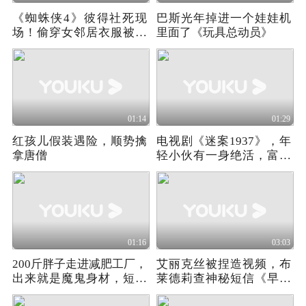
《蜘蛛侠4》彼得社死现
巴斯光年掉进一个娃娃机
场！偷穿女邻居衣服被发
里面了《玩具总动员》
现，匆忙逃出电梯
01:14
01:29
红孩儿假装遇险，顺势擒
电视剧《迷案1937》，年
拿唐僧
轻小伙有一身绝活，富婆
对他爱不释手
01:16
03:03
200斤胖子走进减肥工厂，
艾丽克丝被捏造视频，布
出来就是魔鬼身材，短片
莱德莉查神秘短信《早间
《减肥时代》（一）
新闻》第四季02