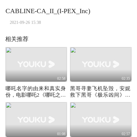
CABLINE-CA_II_(I-PEX_Inc)
2021-09-26 15:38
相关推荐
02:58
02:35
哪吒名字的由来和真实身
黑哥寻妻飞机坠毁，安妮
份，电影哪吒2《哪吒之魔
救下黑哥《极乐凶间》第
童闹海》
二季02
01:08
02:57