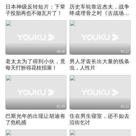
日本神级反转短片：下辈
历史车轮靠近杰夫，战争
子投胎再也不做瓦片了！
终成埋骨之时《古战场传
奇》第八季02
04:26
01:22
老太太为了得到小伙，竟
男人牙齿长出大量的线条
每天打扮得花枝招展！
虫，人性片
02:45
01:22
巴斯光年的出现让胡迪有
住在男生寝室，还不如去
了危机感
沿街乞讨