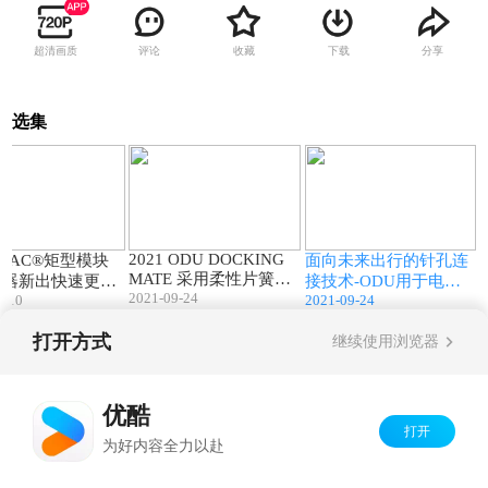
超清画质
评论
收藏
下载
分享
选集
01:28
01:20
01:41
2021 ODU DOCKING
-MAC®矩型模块
面向未来出行的针孔连
MATE 采用柔性片簧针
接器新出快速更换
接技术-ODU用于电动
2021-09-24
孔技术的对接连接器
1-10
2021-09-24
汽车充电的针孔端子
打开方式
继续使用浏览器
Copyright©
2026
优酷 youku.com
版权所有
京ICP备06050721号-1
优酷
打开
为好内容全力以赴