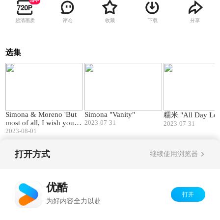
超清画质
评论
收藏
下载
分享
选集
01:57
02:53
Simona & Moreno 'But
Simona "Vanity"
糯米 "All Day Lo
most of all, I wish you lo
2023-07-31
2023-07-31
ve'
2023-08-01
打开方式
继续使用浏览器
Copyright©
2026
优酷 youku.com
版权所有
京ICP备06050721号-1
优酷
打开
为好内容全力以赴