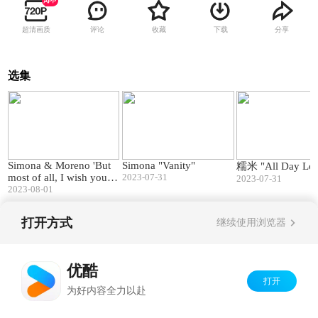
超清画质
评论
收藏
下载
分享
选集
01:57
02:53
Simona & Moreno 'But
Simona "Vanity"
糯米 "All Day Lo
most of all, I wish you lo
2023-07-31
2023-07-31
ve'
2023-08-01
打开方式
继续使用浏览器
Copyright©
2026
优酷 youku.com
版权所有
京ICP备06050721号-1
优酷
打开
为好内容全力以赴