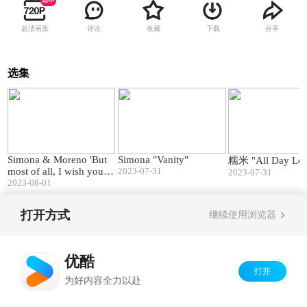
超清画质
评论
收藏
下载
分享
选集
01:57
02:53
Simona & Moreno 'But
Simona "Vanity"
糯米 "All Day Lo
most of all, I wish you lo
2023-07-31
2023-07-31
ve'
2023-08-01
打开方式
继续使用浏览器
Copyright©
2026
优酷 youku.com
版权所有
京ICP备06050721号-1
优酷
打开
为好内容全力以赴