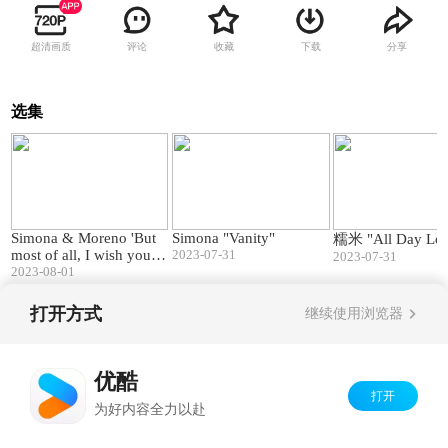
超清画质
评论
收藏
下载
分享
选集
01:57
02:53
Simona & Moreno 'But
Simona "Vanity"
糯米 "All Day Lo
most of all, I wish you lo
2023-07-31
2023-07-31
ve'
2023-08-01
打开方式
继续使用浏览器
Copyright©
2026
优酷 youku.com
版权所有
京ICP备06050721号-1
优酷
打开
为好内容全力以赴