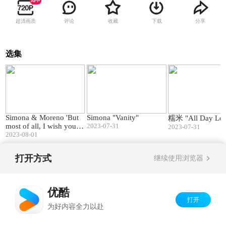
超清画质
评论
收藏
下载
分享
选集
01:57
02:53
Simona & Moreno 'But
Simona "Vanity"
糯米 "All Day Lo
most of all, I wish you lo
2023-07-31
2023-07-31
ve'
2023-08-01
打开方式
继续使用浏览器
Copyright©
2026
优酷 youku.com
版权所有
京ICP备06050721号-1
优酷
打开
为好内容全力以赴