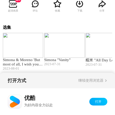
超清画质
评论
收藏
下载
分享
选集
01:57
02:53
Simona & Moreno 'But
Simona "Vanity"
糯米 "All Day Lo
most of all, I wish you lo
2023-07-31
2023-07-31
ve'
2023-08-01
打开方式
继续使用浏览器
Copyright©
2026
优酷 youku.com
版权所有
京ICP备06050721号-1
优酷
打开
为好内容全力以赴