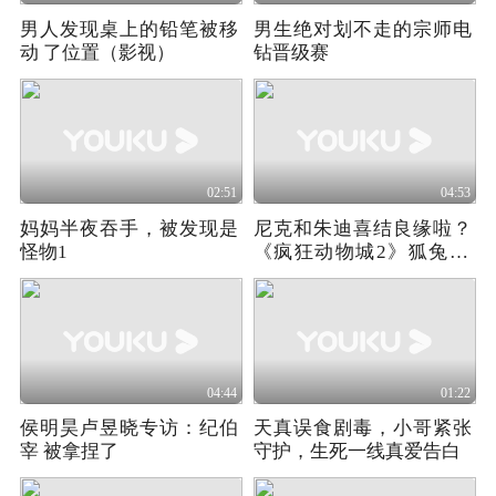
男人发现桌上的铅笔被移
男生绝对划不走的宗师电
动 了位置（影视）
钻晋级赛
02:51
04:53
妈妈半夜吞手，被发现是
尼克和朱迪喜结良缘啦？
怪物1
《疯狂动物城2》狐兔CP
兑现9年之约
04:44
01:22
侯明昊卢昱晓专访：纪伯
天真误食剧毒，小哥紧张
宰 被拿捏了
守护，生死一线真爱告白