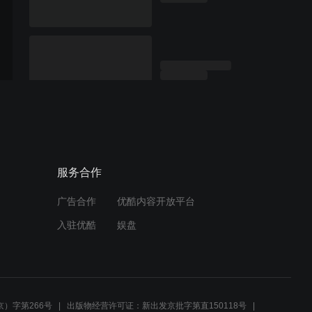
服务合作
广告合作
优酷内容开放平台
入驻优酷
娱盘
）字第266号
出版物经营许可证：新出发京批字第直150118号