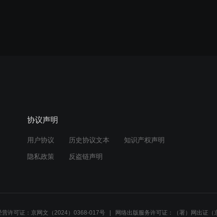
协议声明
用户协议
历史协议文本
知识产权声明
隐私政策
反盗链声明
营许可证：京网文（2024）0368-017号
网络出版服务许可证：（署）网出证（京