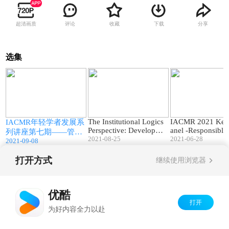
超清画质
评论
收藏
下载
分享
选集
5
109:10
74:23
The Institutional Logics
IACMR 2021 Key
第
IACMR年轻学者发展系
Perspective: Developme
anel -Responsible
列讲座第七期——管理
nts and New Directions
2021-08-25
ch for a Better Wo
2021-06-28
2021-09-08
研究方法的自主学习与
提升
打开方式
继续使用浏览器
Copyright©
2026
优酷 youku.com
版权所有
京ICP备06050721号-1
优酷
打开
为好内容全力以赴