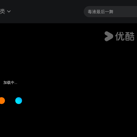
类
加载中...