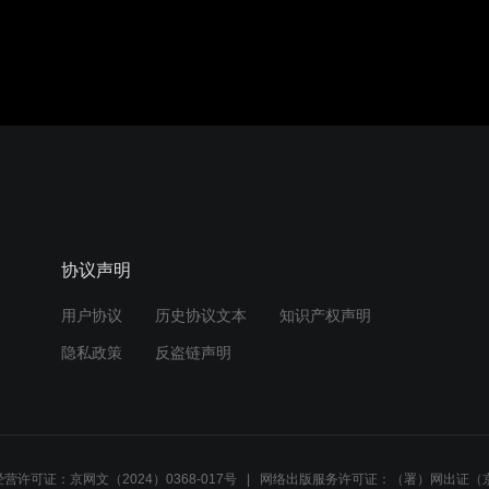
协议声明
用户协议
历史协议文本
知识产权声明
隐私政策
反盗链声明
营许可证：京网文（2024）0368-017号
网络出版服务许可证：（署）网出证（京