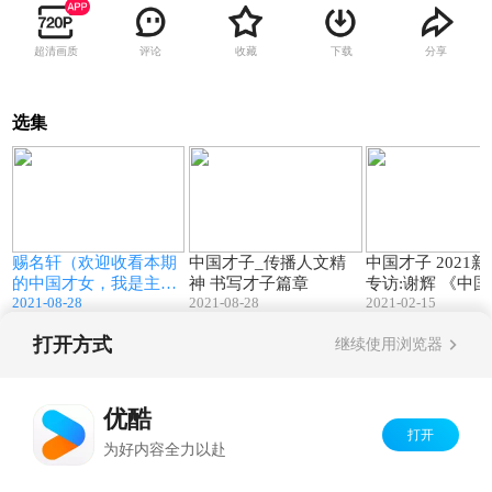
超清画质
评论
收藏
下载
分享
选集
4
01:12
03:35
赐名轩（欢迎收看本期
中国才子_传播人文精
中国才子 2021
的中国才女，我是主持
神 书写才子篇章
专访:谢辉 《中国才
2021-08-28
2021-08-28
2021-02-15
人）
子》编委会
打开方式
继续使用浏览器
Copyright©
2026
优酷 youku.com
版权所有
京ICP备06050721号-1
优酷
打开
为好内容全力以赴