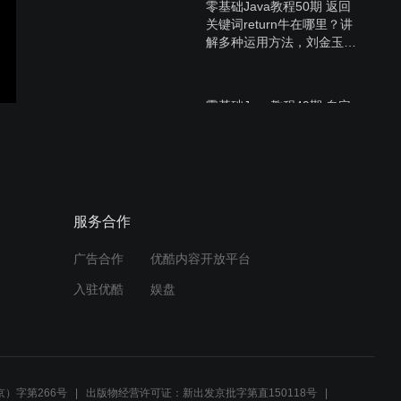
零基础Java教程50期 返回
关键词return牛在哪里？讲
解多种运用方法，刘金玉编
程，编程创造城市
零基础Java教程49期 自定
义方法（函数）封装代码实
战，刘金玉编程，编程创造
城市
零基础Java教程48期
服务合作
continue的有标与无标的巧
妙用法，刘金玉编程，编程
创造城市
广告合作
优酷内容开放平台
入驻优酷
娱盘
零基础Java教程47期 break
特殊应用，有标号跳转模
式，刘金玉编程，编程创造
城市
）字第266号
出版物经营许可证：新出发京批字第直150118号