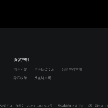
协议声明
用户协议
历史协议文本
知识产权声明
隐私政策
反盗链声明
营许可证：京网文（2024）0368-017号
网络出版服务许可证：（署）网出证（京