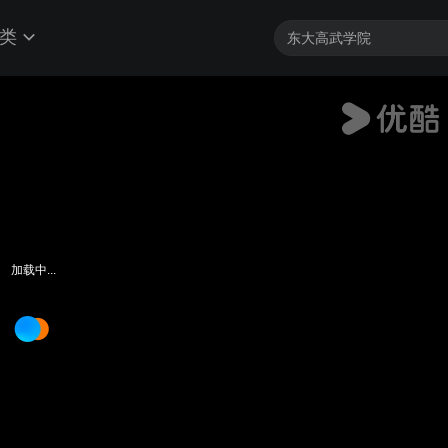
类
加载中...