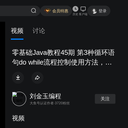
会员特惠
登录
历史
客户端
视频
讨论
零基础Java教程45期 第3种循环语
句do while流程控制使用方法，深
入理解与while的区别
刘金玉编程
关注
大鱼号认证作者·3720粉丝
视频