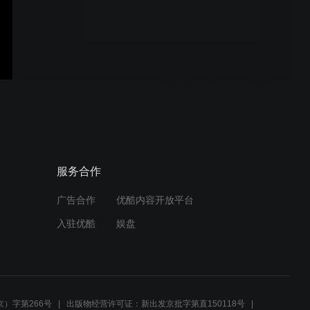
硬说·绽放杯系列专访 | 亿美
软通张翀：贴合企业业务痛
点构建5G消息场景 将消息
服务价值最大化
价值观的力量——来自亿美
人的声音
「廿载深耕 亿往无前」，亿
服务合作
美软通20岁了，芳年华月，
感恩同行
广告合作
优酷内容开放平台
入驻优酷
娱盘
亿美软通国际短信.MOV
）字第266号
出版物经营许可证：新出发京批字第直150118号