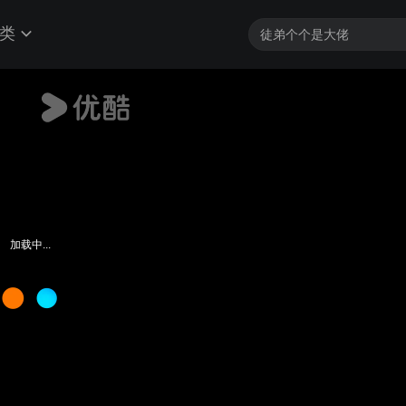
类
加载中...