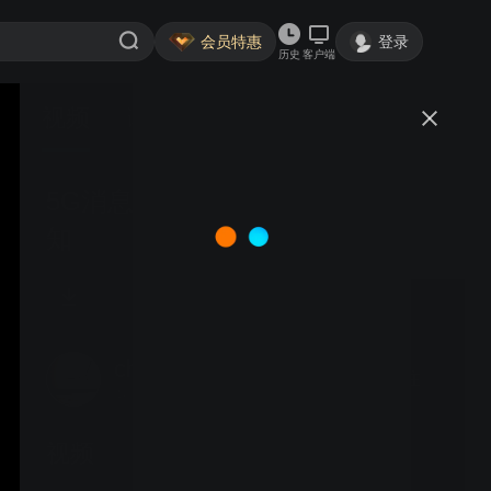
会员特惠
登录
历史
客户端
视频
讨论
5G消息+应急服务，不止于预警通
知
chailang77
关注
4粉丝
视频