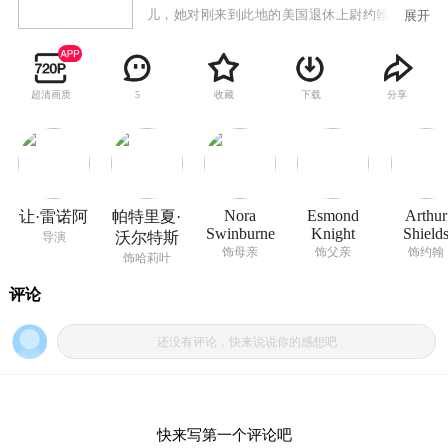
儿，她对刚来到此地的美国退休上尉约翰心怀爱
展开
意，但偏偏有一对跟她年龄相仿的少女与她一争
高下。一位是美国实业家的独生女，另一位是英
国与印度的混血女郎，三个女孩必须面对残酷的
超清画质
收藏
下载
分享
5
事实，约翰只能爱其中一人。三位女孩甚至为了
爱而自杀，但最后三人都陷入失望，因为约翰死
了。
Nora
Esmond
Arthur
让·雷诺阿
帕特里夏·
Swinburne
Knight
Shield
沃尔特斯
导演
饰母亲
饰父亲
饰约翰
饰哈莉叶