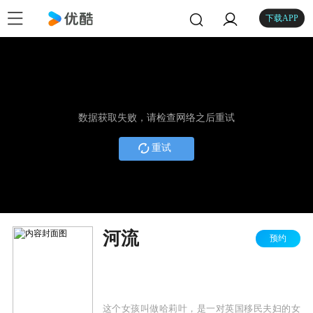
下载APP
数据获取失败，请检查网络之后重试
重试
河流
预约
这个女孩叫做哈莉叶，是一对英国移民夫妇的女