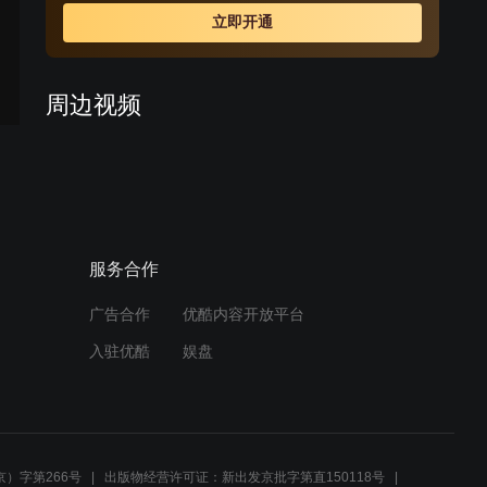
革，应对WTO挑战，调整干部队伍，刘丹虹被任命为霞光
立即开通
集团总经理、党委书记，挑起了国企改革重担。
周边视频
刘丹虹在大会上宣布决定，
决定撤销王根荣三厂厂长的
职务
01:21
服务合作
嘟嘟扈强撮合安牧林娜，安
牧林娜解开心结重归于好
广告合作
优酷内容开放平台
02:53
入驻优酷
娱盘
林娜怀疑安牧旧情难忘，生
气暴怒欲和安牧离婚
02:53
）字第266号
出版物经营许可证：新出发京批字第直150118号