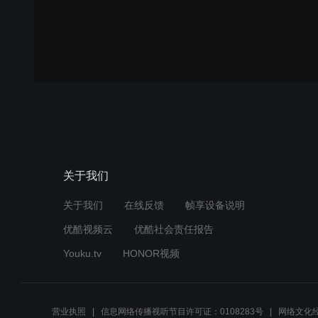
关于我们
关于我们
在线反馈
帧享设备说明
优酷视频云
优酷社会责任报告
Youku.tv
HONOR视频
营业执照
信息网络传播视听节目许可证：0108283号
网络文化经