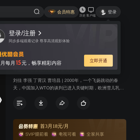
会员特惠
登录
历史
客户端
登录/注册
视频
讨论
同步多端观看记录 尊享高清观影体验
奔腾向海洋
简介
立即开通
15
月每月
元，畅享精彩内容
中国/2002/女强人遇事业爱情危机
刘佳 李强 丁霄汉 曹培昌 | 2000年，一个飞扬跳动的春
天，中国加入WTO的谈判已进入关键时期，欧洲雪儿乳业
中国区的总裁，年轻的让保罗带着占领中国乳业市场的抱
负，飞往中国东海市，恰巧与东海市霞光乳业集团总经理
刘丹虹同机。迎接刘丹虹的是坏消息，霞光牛奶出了事
故，导致孕妇生命垂危。虽然后来在李子英市长的直接干
预和刘丹虹的努力下，霞光较理智地处理了事故，但霞光
首3月18元/月
深层的问题和矛盾却凸显出来。东海市政府为加快国企改