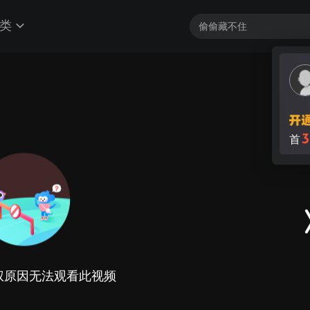
类
3
首
权原因无法观看此视频