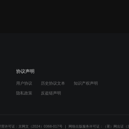
协议声明
用户协议
历史协议文本
知识产权声明
隐私政策
反盗链声明
营许可证：京网文（2024）0368-017号
网络出版服务许可证：（署）网出证（京