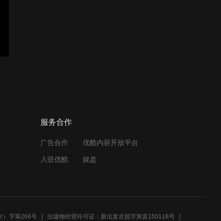
人工太阳照明灯和其他照明
灯之间的区别
太阳老师的人工太阳照明灯
是使用在哪里的？
太阳老师的人工太阳照明灯
服务合作
的用法是什么？
广告合作
优酷内容开放平台
入驻优酷
娱盘
太阳老师的人工太阳照明灯
到底是什么？
）字第266号
出版物经营许可证：新出发京批字第直150118号