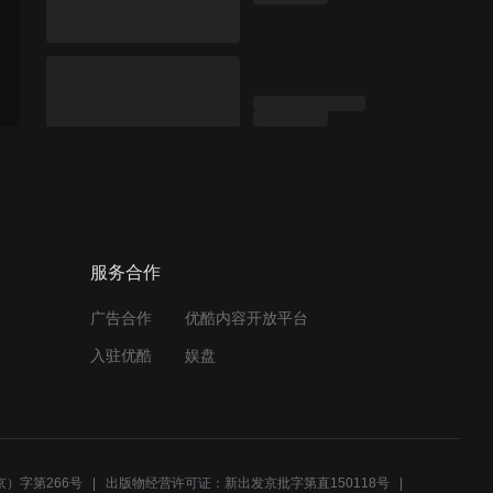
服务合作
广告合作
优酷内容开放平台
入驻优酷
娱盘
）字第266号
出版物经营许可证：新出发京批字第直150118号