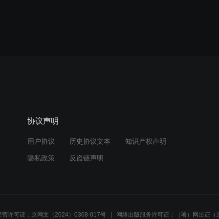
协议声明
用户协议
历史协议文本
知识产权声明
隐私政策
反盗链声明
营许可证：京网文（2024）0368-017号
网络出版服务许可证：（署）网出证（京