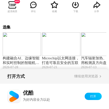
超清画质
评论
收藏
下载
分享
选集
01:47
02:34
构建融合AI、边缘智能
Microchip以太网连接，
汽车辐射加热、
和实时控制的智能机器
打造可靠且安全的互联
用检测及方向盘
2026-07-28
2026-07-21
2026-07-13
人
测和加热的低成
方案
打开方式
继续使用浏览器
Copyright©
2026
优酷 youku.com
版权所有
京ICP备06050721号-1
优酷
打开
为好内容全力以赴