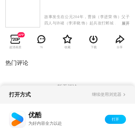
故事发生在公元204年，曹操（李进荣 饰）父子
四人与许禇（李泽晓 饰）起兵攻打邺城，眼看后
展开
宫不保，袁母让年轻的嫔妃逃跑，自己则要保节
寻死。袁绍（于子宽 饰）兵败后，曹操入城，曹
丕（张迪 饰）对被迫献舞的甄宓（李依晓 饰）一
超清画质
收藏
下载
分享
76
见倾心，面对儿子骄奢淫逸，曹操甚是恼怒，将
其子发配边关。甄宓为保贞节自缢被曹植（杨洋
饰）救下，两人日久生情不表。得胜回朝的曹丕
热门评论
对甄宓念念不忘，甄宓以曹丕放弃与三弟争夺世
子之位为条件，否则不嫁于他。不明就里的曹植
以为甄宓变心，暗自伤情，得到甄宓的曹丕违背
诺言，簒得魏王之位，甄宓痛恨曹丕的背信弃
暂无评论
义，拒不领受曹丕的封后御旨......
打开方式
继续使用浏览器
Copyright©
2026
优酷 youku.com
版权所有
优酷
京ICP备06050721号-1
打开
为好内容全力以赴