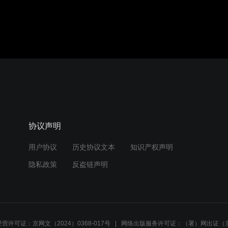
协议声明
用户协议
历史协议文本
知识产权声明
隐私政策
反盗链声明
营许可证：京网文（2024）0368-017号
网络出版服务许可证：（署）网出证（京