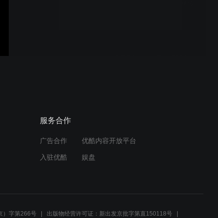
奥创如何调节台式机风扇转
速？
如何激活正版office 2024家
庭版?
华硕管家如何查找华硕授权
服务合作
服务中心？
广告合作
优酷内容开放平台
入驻优酷
娱盘
魔导士Ace HFX如何使用宏
录制功能？
）字第266号
出版物经营许可证：新出发京批字第直150118号