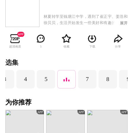
林夏转学至钱塘江中学，遇到了崔正宇、姜浩和
徐贝贝，生活开始发生一些美好和有趣的事情。
展开
林夏成绩优秀性格乖巧，崔正宇高冷有点腹黑，
姜浩和徐贝贝则是一对嘻嘻哈哈的活宝，他们的
高中生活青春洋溢，爱玩爱闹，趣味不断。
超清画质
收藏
下载
分享
5
选集
3
4
5
7
8
9
为你推荐
APP
APP
APP