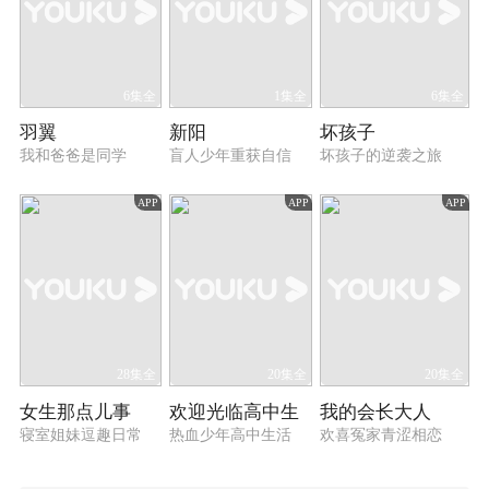
6集全
1集全
6集全
羽翼
新阳
坏孩子
我和爸爸是同学
盲人少年重获自信
坏孩子的逆袭之旅
APP
APP
APP
28集全
20集全
20集全
女生那点儿事
欢迎光临高中生
我的会长大人
寝室姐妹逗趣日常
热血少年高中生活
欢喜冤家青涩相恋