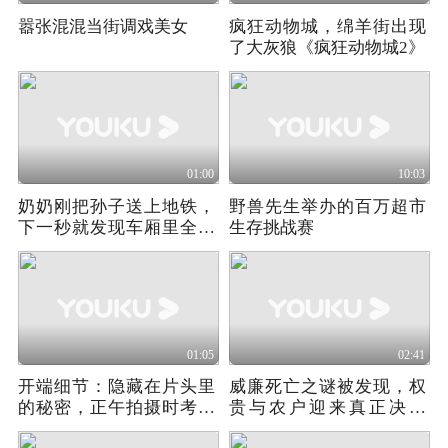
嚣张混混当街调戏美女
疯狂动物城，绵羊街出现
了大灰狼《疯狂动物城2》
01:00
10:03
奶奶刚把孙子送上地铁，
野兽先生举办的百万超市
下一秒就发现车厢里全都
生存挑战赛
是丧尸
01:05
02:41
开端细节：隐藏在片头里
威廉死亡之谜被发现，权
的秘密，正午拍摄时考究
贵与农户迎来真正决战
的细节
《弃徒》07