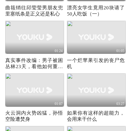
曲筱绡往邱莹莹男朋友兜
漂亮女学生竟用20块请了
里塞纸条是正义还是私心
50人吃饭（一）
01:24
01:05
真实事件改编：男子被困
一个烂苹果引发的丧尸危
丛林23天，看他如何重见
机
天日《下》
01:07
03:27
火云洞内火势凶猛，孙悟
如果你有这样的超能力，
空险遭焚身
会用来干什么