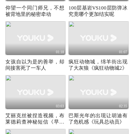
仰望一个同门师兄，不想
100层基岩VS100层防弹冰
被背地里的秘密牵动
究竟哪个更加结实呢
01:18
01:07
女孩自以为是的善举，却
疯狂动物城，绵羊街出现
间接害死了一车人
了大灰狼《疯狂动物城2》
03:03
02:35
艾丽克丝被捏造视频，布
巴斯光年的出现让胡迪有
莱德莉查神秘短信《早间
了危机感《玩具总动员》
新闻》第四季02