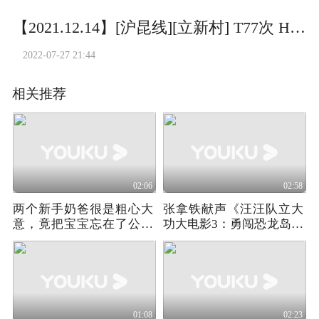
【2021.12.14】[沪昆线][立新村] T77次 HXD1D0550
2022-07-27 21:44
相关推荐
02:06
02:58
两个新手奶爸很是粗心大
张拿铁献声《汪汪队立大
意，竟把宝宝忘在了公交
功大电影3：勇闯恐龙岛》
车上
全国32城限时超前点映中
01:08
02:23