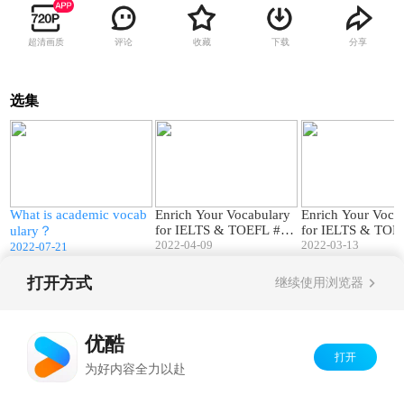
超清画质
评论
收藏
下载
分享
选集
6
24:01
15:13
o
What is academic vocab
Enrich Your Vocabulary
Enrich Your Voca
for IELTS & TOEFL #3:
for IELTS & TOE
ulary？
Crime
2022-04-09
Environment
2022-03-13
2022-07-21
打开方式
继续使用浏览器
Copyright©
2026
优酷 youku.com
版权所有
京ICP备06050721号-1
优酷
打开
为好内容全力以赴