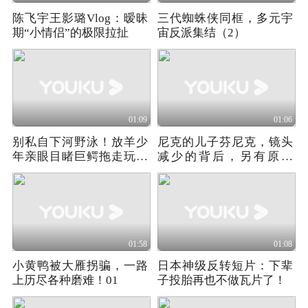
陈飞宇王影璐Vlog：暧昧
三代蜘蛛侠同框，多元宇
期“小情侣”的极限拉扯
宙反派集结（2）
01:09
01:06
别私自下河野泳！放羊少
尼克的儿子芬尼克，镜头
年亲眼目睹巨鳄拖走玩水
减少的背后，另有原因
孩童，全程窒息
《疯狂动物城2》
01:58
01:08
小黄鸭被大雁拐骗，一路
日本神级反转短片：下辈
上历尽各种磨难！01
子投胎再也不做瓦片了！