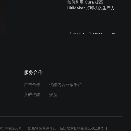
如何利用 Cura 提高
UltiMaker 打印机的生产力
【UltiMaker】UltiMaker 复
合材料： 碳纤维 3D 打印实
际应用
【UltiMaker】Makerbot
服务合作
Sketch
广告合作
优酷内容开放平台
入驻优酷
娱盘
【新晔电子研讨会】安森美
高能效产品在智能快充的应
用
）字第266号
出版物经营许可证：新出发京批字第直150118号