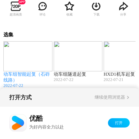
超清画质
评论
收藏
下载
分享
选集
4
01:30
01:31
动车组智能起复（石砟
动车组隧道起复
HXD1机车起复
2022-07-22
2022-07-21
线路）
2022-07-22
打开方式
继续使用浏览器
Copyright©
2026
优酷 youku.com
版权所有
京ICP备06050721号-1
优酷
打开
为好内容全力以赴