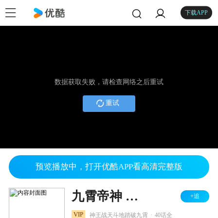
下载APP
数据获取失败，请检查网络之后重试
重试
预览播放中，打开优酷APP看高清完整版
九霄帝神 第2季
+追
.
VIP
神王战天斗地踏破九霄
40话全