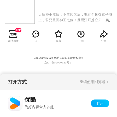
天辰神王江辰，不幸陨落后，魂穿至废柴弟子身
上，誓要重回神王之位！且看江辰携众弟子从废
展开
墟与破败中奋起，战天斗地，回归九霄，以神血
开苍天！
超清画质
收藏
下载
分享
13
Copyright©
2026
优酷 youku.com
版权所有
京ICP备06050721号-1
打开方式
继续使用浏览器
优酷
打开
为好内容全力以赴