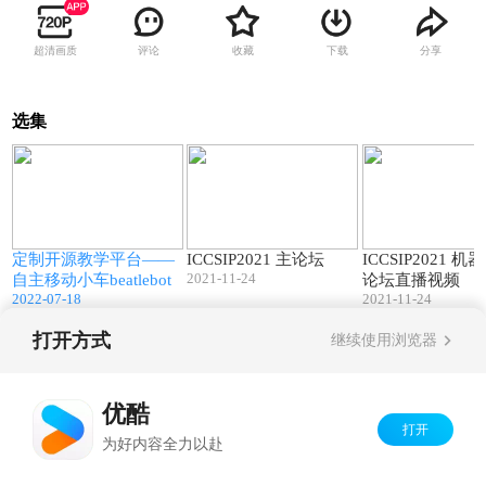
超清画质
评论
收藏
下载
分享
选集
6
02:59
414:41
定制开源教学平台——
ICCSIP2021 主论坛
ICCSIP2021 
2021-11-24
自主移动小车beatlebot
论坛直播视频
2022-07-18
2021-11-24
打开方式
继续使用浏览器
Copyright©
2026
优酷 youku.com
版权所有
京ICP备06050721号-1
优酷
打开
为好内容全力以赴