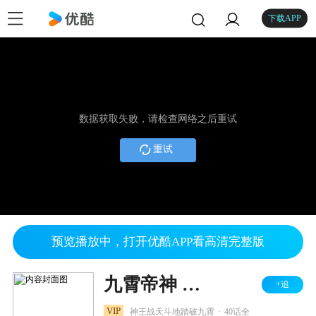
下载APP
数据获取失败，请检查网络之后重试
重试
预览播放中，打开优酷APP看高清完整版
九霄帝神 第2季
+追
.
VIP
神王战天斗地踏破九霄
40话全