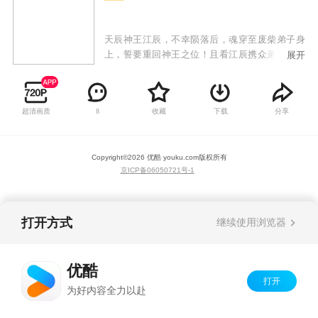
天辰神王江辰，不幸陨落后，魂穿至废柴弟子身
上，誓要重回神王之位！且看江辰携众弟子从废
展开
墟与破败中奋起，战天斗地，回归九霄，以神血
开苍天！
超清画质
收藏
下载
分享
8
Copyright©
2026
优酷 youku.com
版权所有
京ICP备06050721号-1
打开方式
继续使用浏览器
优酷
打开
为好内容全力以赴