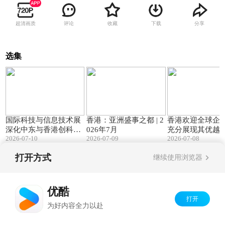
超清画质
评论
收藏
下载
分享
选集
02:23
00:32
国际科技与信息技术展
香港：亚洲盛事之都 | 2
香港欢迎全球企
深化中东与香港创科交
026年7月
充分展现其优越
2026-07-10
2026-07-09
2026-07-08
流合作
环境
打开方式
继续使用浏览器
Copyright©
2026
优酷 youku.com
版权所有
京ICP备06050721号-1
优酷
打开
为好内容全力以赴